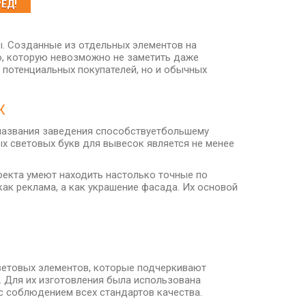
ЕД!
ы. Созданные из отдельных элементов на
ю, которую невозможно не заметить даже
 потенциальных покупателей, но и обычных
К
 названия заведения способствуетбольшему
х световых букв для вывесок является не менее
оекта умеют находить настолько точные по
ак реклама, а как украшение фасада. Их основой
световых элементов, которые подчеркивают
. Для их изготовления была использована
 соблюдением всех стандартов качества.