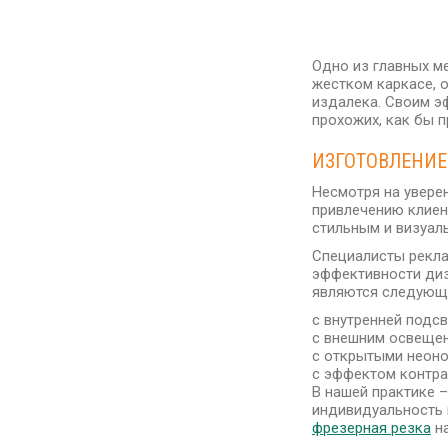
Одно из главных м
жестком каркасе, 
издалека. Своим э
прохожих, как бы п
ИЗГОТОВЛЕНИЕ
Несмотря на увере
привлечению клиен
стильным и визуал
Специалисты рекла
эффективности диз
являются следующ
с внутренней подсв
с внешним освеще
с открытыми неон
с эффектом контра
В нашей практике 
индивидуальность 
фрезерная резка
на