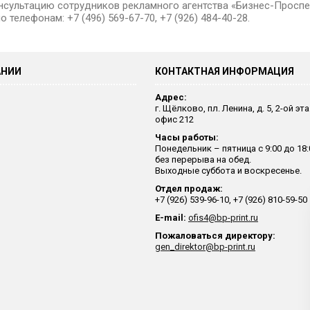
нсультацию сотрудников рекламного агентства «Бизнес-Проспе
 телефонам: +7 (496) 569-67-70, +7 (926) 484-40-28.
АНИИ
КОНТАКТНАЯ ИНФОРМАЦИЯ
Адрес:
г. Щёлково, пл. Ленина, д. 5, 2-ой эт
офис 212
Часы работы:
Понедельник – пятница с 9:00 до 18:
без перерыва на обед.
Выходные суббота и воскресенье.
Отдел продаж:
+7 (926) 539-96-10, +7 (926) 810-59-50
E-mail:
ofis4@bp-print.ru
Пожаловаться директору:
gen_direktor@bp-print.ru