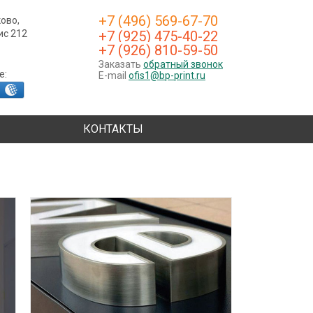
+7 (496) 569-67-70
ково,
фис 212
+7 (925) 475-40-22
+7 (926) 810-59-50
Заказать
обратный звонок
е:
E-mail
ofis1@bp-print.ru
КОНТАКТЫ