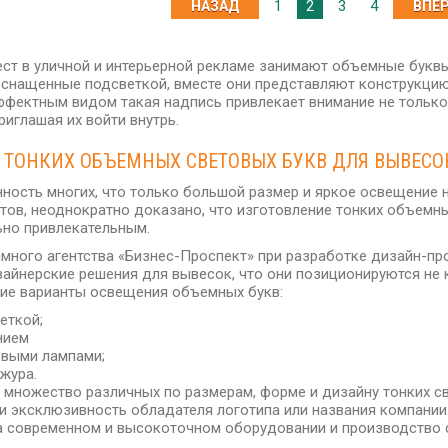
1
2
3
4
НАЗАД
ВПЕР
ест в уличной и интерьерной рекламе занимают объемные букв
оснащенные подсветкой, вместе они представляют конструкци
ффектным видом такая надпись привлекает внимание не только
риглашая их войти внутрь.
 ТОНКИХ ОБЪЕМНЫХ СВЕТОВЫХ БУКВ ДЛЯ ВЫВЕСО
нность многих, что только большой размер и яркое освещение
тов, неоднократно доказано, что изготовление тонких объемны
ьно привлекательным.
много агентства «Бизнес-Проспект» при разработке дизайн-пр
айнерские решения для вывесок, что они позиционируются не к
ие варианты освещения объемных букв:
еткой;
нием
овыми лампами;
жура.
– множество различных по размерам, форме и дизайну тонких 
и эксклюзивность обладателя логотипа или названия компании
 современном и высокоточном оборудовании и производство с